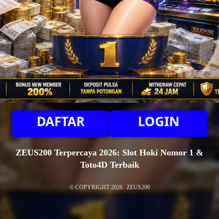
DAFTAR
LOGIN
ZEUS200 Terpercaya 2026: Slot Hoki Nomor 1 &
Toto4D Terbaik
© COPYRIGHT 2026
|
ZEUS200